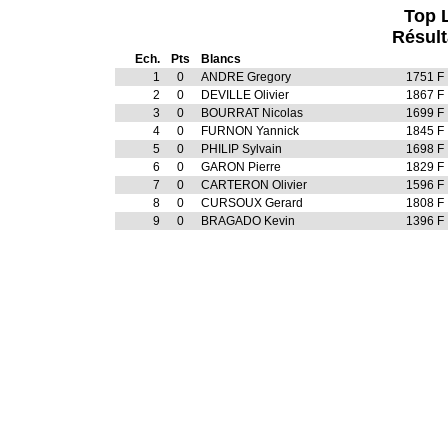
Top 
Résult
Ech.
Pts
Blancs
1
0
ANDRE Gregory
1751 F
2
0
DEVILLE Olivier
1867 F
3
0
BOURRAT Nicolas
1699 F
4
0
FURNON Yannick
1845 F
5
0
PHILIP Sylvain
1698 F
6
0
GARON Pierre
1829 F
7
0
CARTERON Olivier
1596 F
8
0
CURSOUX Gerard
1808 F
9
0
BRAGADO Kevin
1396 F