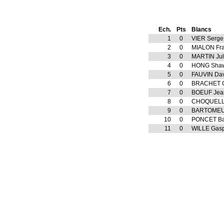
Ech.
Pts
Blancs
1
0
VIER Serge
2
0
MIALON Fr
3
0
MARTIN Jul
4
0
HONG Sha
5
0
FAUVIN Dav
6
0
BRACHET G
7
0
BOEUF Jean
8
0
CHOQUELL
9
0
BARTOMEU
10
0
PONCET Bap
11
0
WILLE Gas