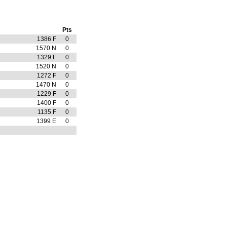
Pts
1386 F
0
1570 N
0
1329 F
0
1520 N
0
1272 F
0
1470 N
0
1229 F
0
1400 F
0
1135 F
0
1399 E
0