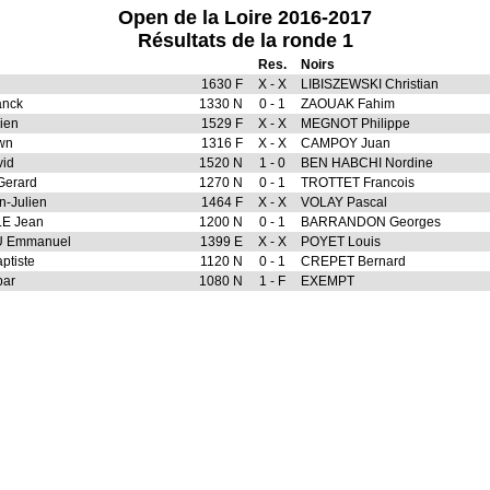
Open de la Loire 2016-2017
Résultats de la ronde 1
Res.
Noirs
1630 F
X - X
LIBISZEWSKI Christian
anck
1330 N
0 - 1
ZAOUAK Fahim
ien
1529 F
X - X
MEGNOT Philippe
wn
1316 F
X - X
CAMPOY Juan
id
1520 N
1 - 0
BEN HABCHI Nordine
erard
1270 N
0 - 1
TROTTET Francois
-Julien
1464 F
X - X
VOLAY Pascal
E Jean
1200 N
0 - 1
BARRANDON Georges
 Emmanuel
1399 E
X - X
POYET Louis
tiste
1120 N
0 - 1
CREPET Bernard
par
1080 N
1 - F
EXEMPT